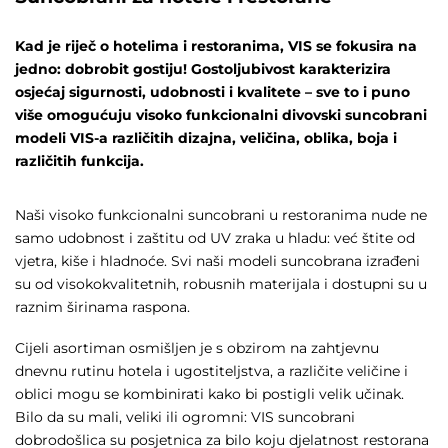
Kad je riječ o hotelima i restoranima, VIS se fokusira na
jedno: dobrobit gostiju! Gostoljubivost karakterizira
osjećaj sigurnosti, udobnosti i kvalitete – sve to i puno
više omogućuju visoko funkcionalni divovski suncobrani
modeli VIS-a različitih dizajna, veličina, oblika, boja i
različitih funkcija.
Naši visoko funkcionalni suncobrani u restoranima nude ne
samo udobnost i zaštitu od UV zraka u hladu: već štite od
vjetra, kiše i hladnoće. Svi naši modeli suncobrana izrađeni
su od visokokvalitetnih, robusnih materijala i dostupni su u
raznim širinama raspona.
Cijeli asortiman osmišljen je s obzirom na zahtjevnu
dnevnu rutinu hotela i ugostiteljstva, a različite veličine i
oblici mogu se kombinirati kako bi postigli velik učinak.
Bilo da su mali, veliki ili ogromni: VIS suncobrani
dobrodošlica su posjetnica za bilo koju djelatnost restorana